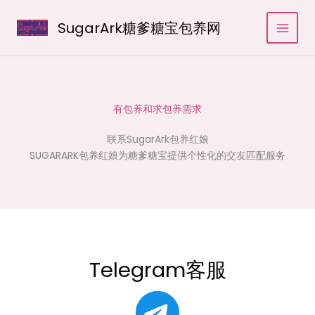
跳
至
SugarArk糖爹糖宝包养网
内
容
有包养和求包养需求
联系SugarArk包养红娘
SUGARARK包养红娘为糖爹糖宝提供个性化的交友匹配服务
Telegram客服